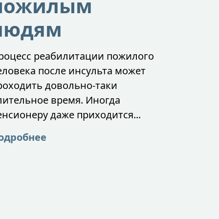
пожилым
людям
роцесс реабилитации пожилого
еловека после инсульта может
роходить довольно-таки
лительное время. Иногда
енсионеру даже приходится...
одробнее