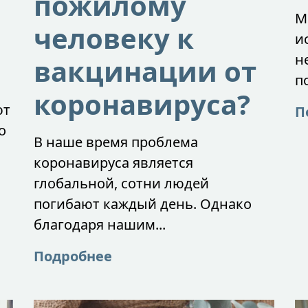
пожилому
М
человеку к
и
н
вакцинации от
п
коронавируса?
ют
П
о
В наше время проблема
коронавируса является
глобальной, сотни людей
погибают каждый день. Однако
благодаря нашим...
Подробнее