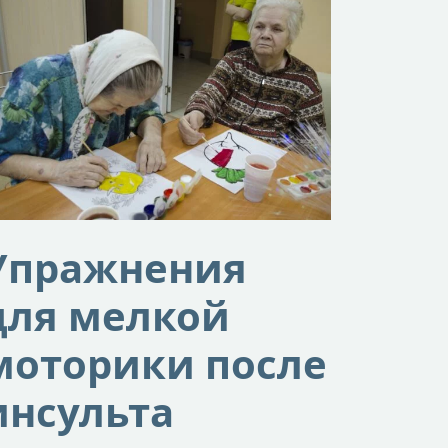
Упражнения
для мелкой
моторики после
инсульта