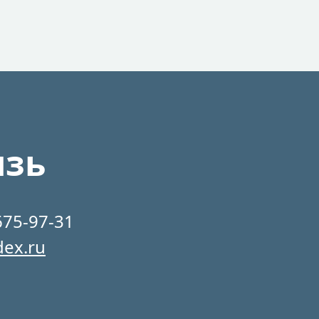
язь
675-97-31
dex.ru