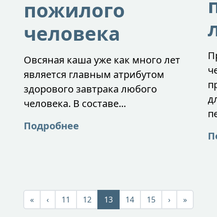
пожилого
человека
П
Овсяная каша уже как много лет
ч
является главным атрибутом
п
здорового завтрака любого
д
человека. В составе...
п
Подробнее
П
«
‹
11
12
13
14
15
›
»