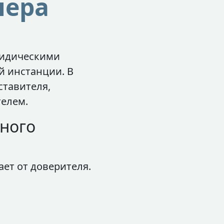
нера
ридическими
й инстанции. В
ставителя,
телем.
ного
ет от доверителя.