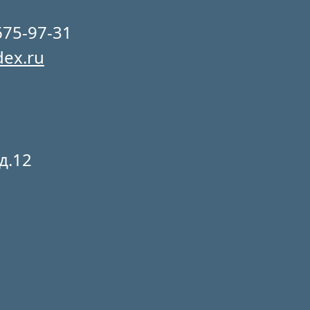
675-97-31
dex.ru
д.12