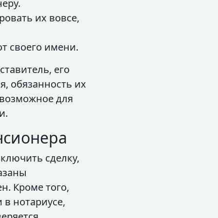
еру.
ровать их вовсе,
т своего имени.
ставитель, его
я, обязанность их
 возможное для
и.
нсионера
ключить сделку,
казаны
н. Кроме того,
 в нотариусе,
веряется