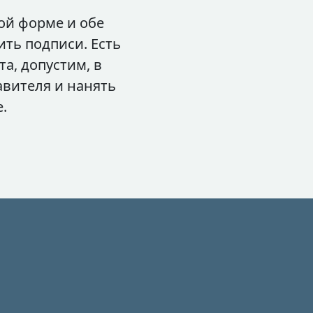
ой форме и обе
ть подписи. Есть
а, допустим, в
авителя и нанять
.