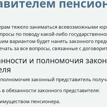
авителем пенсио
ерам тяжело заниматься всевозможными ю
опросы по поводу какой-либо государственно
шим вариантом будет нанять законного пред
ечать за все вопросы, связанные с договори
анности и полномочия закон
еля
 полномочия законный представитель получа
 в обязанности законного представителя:
 имуществом пенсионера.