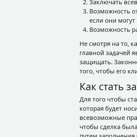
Заключать всев
Возможность от
если они могут
Возможность ра
Не смотря на то, 
главной задачей я
защищать. Законн
того, чтобы его к
Как стать 
Для того чтобы ст
которая будет нос
всевозможные прав
чтобы сделка была
путем заполнения 